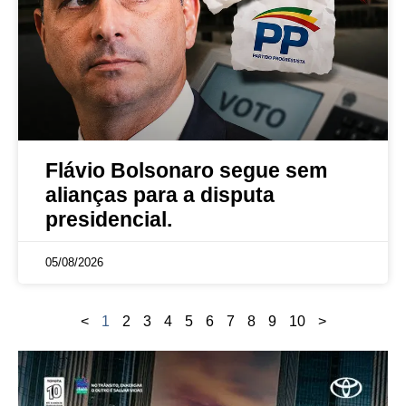
Flávio Bolsonaro segue sem
alianças para a disputa
presidencial.
05/08/2026
<
1
2
3
4
5
6
7
8
9
10
>