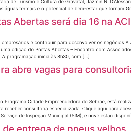
etaria de Turismo e Cultura de Gravatal, Jazmin N. D’Alessa
, as águas termais e o potencial de bem-estar que tornam Gr
as Abertas será dia 16 na AC
r empresários e contribuir para desenvolver os negócios A
is uma edição do Portas Abertas – Encontro com Associad
 A programação inicia às 8h30, com […]
ura abre vagas para consultori
om o Programa Cidade Empreendedora do Sebrae, está real
a receber consultoria especializada. Clique aqui para aces
 Serviço de Inspeção Municipal (SIM), e nove estão dispon
a de entrega de pneus velhos