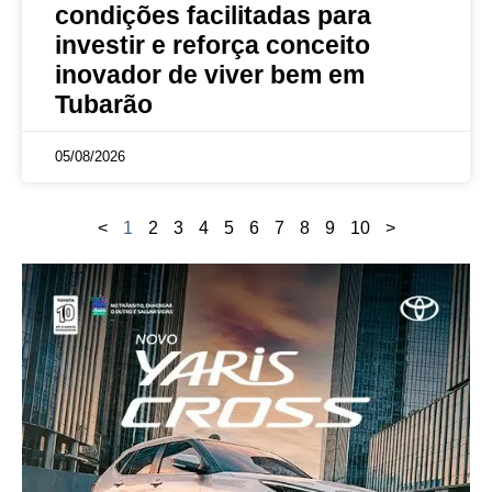
condições facilitadas para
investir e reforça conceito
inovador de viver bem em
Tubarão
05/08/2026
<
1
2
3
4
5
6
7
8
9
10
>