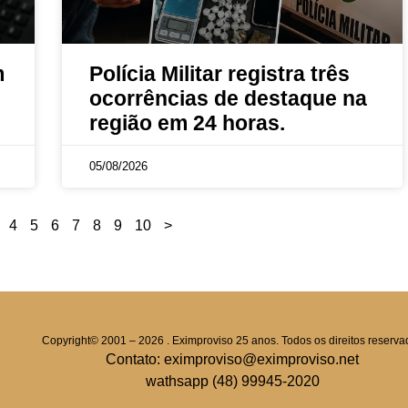
m
Polícia Militar registra três
ocorrências de destaque na
região em 24 horas.
05/08/2026
4
5
6
7
8
9
10
>
Copyright© 2001 – 2026 . Eximproviso 25 anos. Todos os direitos reserva
Contato: eximproviso@eximproviso.net
wathsapp (48) 99945-2020