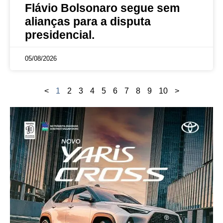
Flávio Bolsonaro segue sem
alianças para a disputa
presidencial.
05/08/2026
<
1
2
3
4
5
6
7
8
9
10
>