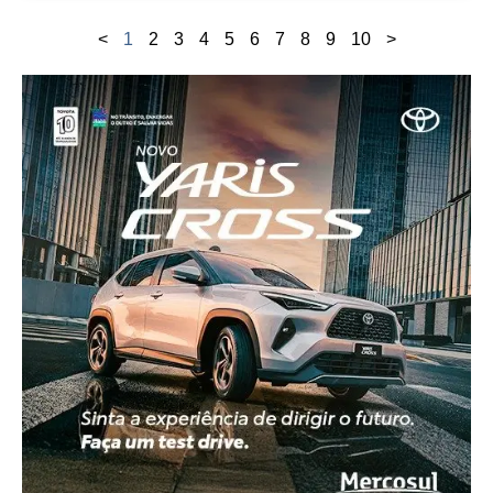
<
1
2
3
4
5
6
7
8
9
10
>