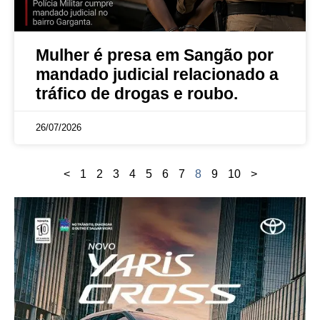
Mulher é presa em Sangão por
mandado judicial relacionado a
tráfico de drogas e roubo.
26/07/2026
<
1
2
3
4
5
6
7
8
9
10
>