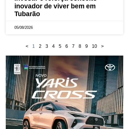
inovador de viver bem em
Tubarão
05/08/2026
<
1
2
3
4
5
6
7
8
9
10
>