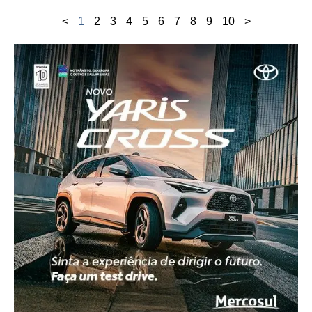
<
1
2
3
4
5
6
7
8
9
10
>