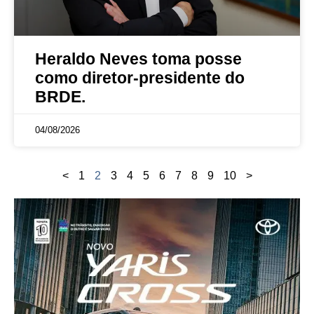
Heraldo Neves toma posse
como diretor-presidente do
BRDE.
04/08/2026
<
1
2
3
4
5
6
7
8
9
10
>