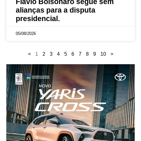
Flávio Bolsonaro segue sem
alianças para a disputa
presidencial.
05/08/2026
<
1
2
3
4
5
6
7
8
9
10
>