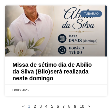
TUBARAO
Missa de sétimo dia de Abílio
da Silva (Bilo)será realizada
neste domingo
08/08/2026
<
1
2
3
4
5
6
7
8
9
10
>