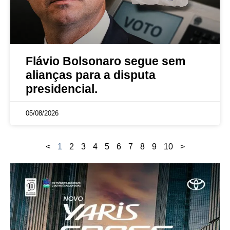
Flávio Bolsonaro segue sem
alianças para a disputa
presidencial.
05/08/2026
<
1
2
3
4
5
6
7
8
9
10
>