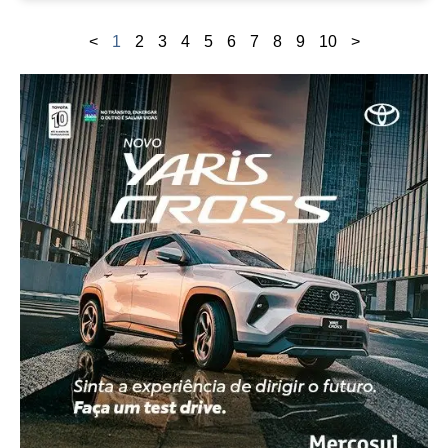
<
1
2
3
4
5
6
7
8
9
10
>