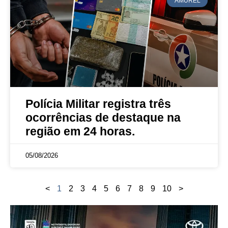
AMUREL
Polícia Militar registra três
ocorrências de destaque na
região em 24 horas.
05/08/2026
<
1
2
3
4
5
6
7
8
9
10
>