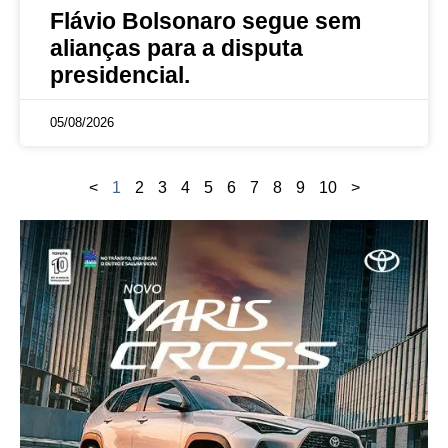
Flávio Bolsonaro segue sem
alianças para a disputa
presidencial.
05/08/2026
<
1
2
3
4
5
6
7
8
9
10
>