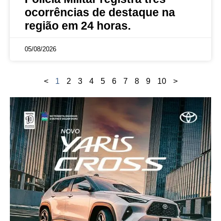
ocorrências de destaque na
região em 24 horas.
05/08/2026
<
1
2
3
4
5
6
7
8
9
10
>