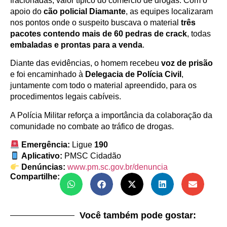
fracionadas, valor típico do comércio de drogas. Com o
apoio do
cão policial Diamante
, as equipes localizaram
nos pontos onde o suspeito buscava o material
três
pacotes contendo mais de 60 pedras de crack
, todas
embaladas e prontas para a venda
.
Diante das evidências, o homem recebeu
voz de prisão
e foi encaminhado à
Delegacia de Polícia Civil
,
juntamente com todo o material apreendido, para os
procedimentos legais cabíveis.
A Polícia Militar reforça a importância da colaboração da
comunidade no combate ao tráfico de drogas.
Emergência:
Ligue
190
Aplicativo:
PMSC Cidadão
Denúncias:
www.pm.sc.gov.br/denuncia
Compartilhe:
Você também pode gostar: