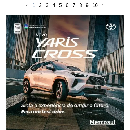
<
1
2
3
4
5
6
7
8
9
10
>