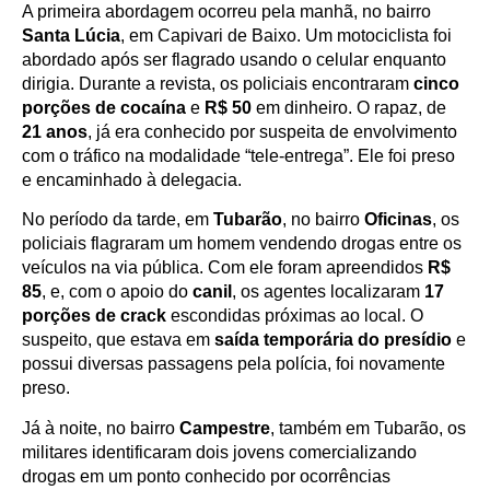
A primeira abordagem ocorreu pela manhã, no bairro
Santa Lúcia
, em Capivari de Baixo. Um motociclista foi
abordado após ser flagrado usando o celular enquanto
dirigia. Durante a revista, os policiais encontraram
cinco
porções de cocaína
e
R$ 50
em dinheiro. O rapaz, de
21 anos
, já era conhecido por suspeita de envolvimento
com o tráfico na modalidade “tele-entrega”. Ele foi preso
e encaminhado à delegacia.
No período da tarde, em
Tubarão
, no bairro
Oficinas
, os
policiais flagraram um homem vendendo drogas entre os
veículos na via pública. Com ele foram apreendidos
R$
85
, e, com o apoio do
canil
, os agentes localizaram
17
porções de crack
escondidas próximas ao local. O
suspeito, que estava em
saída temporária do presídio
e
possui diversas passagens pela polícia, foi novamente
preso.
Já à noite, no bairro
Campestre
, também em Tubarão, os
militares identificaram dois jovens comercializando
drogas em um ponto conhecido por ocorrências