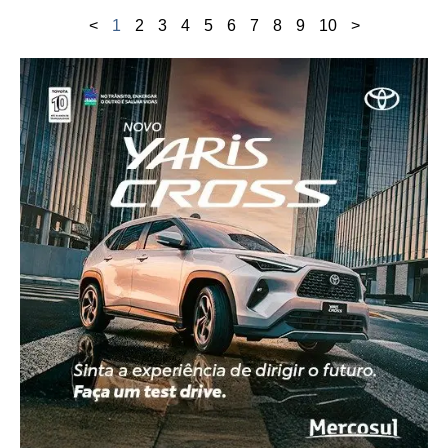
<
1
2
3
4
5
6
7
8
9
10
>