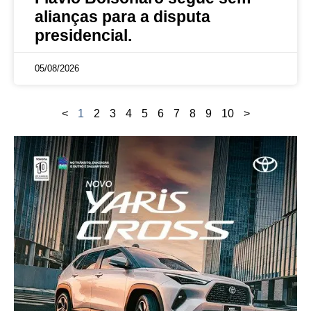
alianças para a disputa
presidencial.
05/08/2026
<
1
2
3
4
5
6
7
8
9
10
>