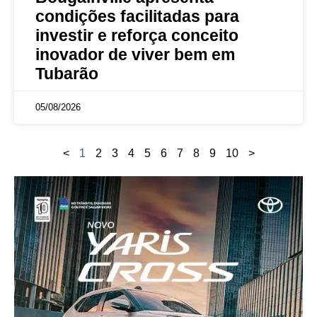
condições facilitadas para
investir e reforça conceito
inovador de viver bem em
Tubarão
05/08/2026
<
1
2
3
4
5
6
7
8
9
10
>