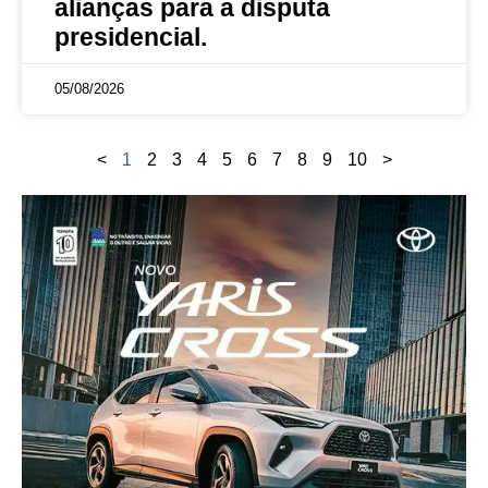
alianças para a disputa
presidencial.
05/08/2026
<
1
2
3
4
5
6
7
8
9
10
>