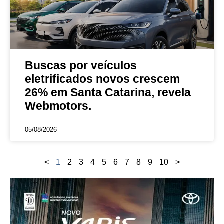
Buscas por veículos
eletrificados novos crescem
26% em Santa Catarina, revela
Webmotors.
05/08/2026
<
1
2
3
4
5
6
7
8
9
10
>