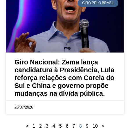
GIRO PELO BRASIL
Giro Nacional: Zema lança
candidatura à Presidência, Lula
reforça relações com Coreia do
Sul e China e governo propõe
mudanças na dívida pública.
28/07/2026
<
1
2
3
4
5
6
7
8
9
10
>