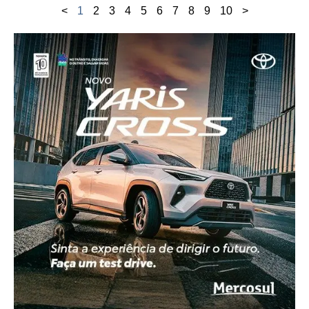
<
1
2
3
4
5
6
7
8
9
10
>