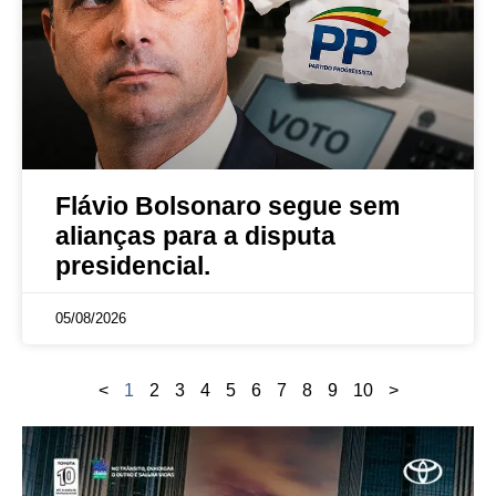
Flávio Bolsonaro segue sem
alianças para a disputa
presidencial.
05/08/2026
<
1
2
3
4
5
6
7
8
9
10
>