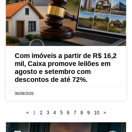
Com imóveis a partir de R$ 16,2
mil, Caixa promove leilões em
agosto e setembro com
descontos de até 72%.
06/08/2026
<
1
2
3
4
5
6
7
8
9
10
>