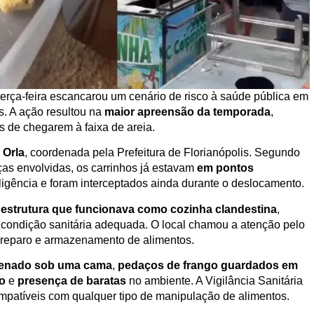
terça-feira escancarou um cenário de risco à saúde pública em
s. A ação resultou na
maior apreensão da temporada
,
s de chegarem à faixa de areia.
 Orla
, coordenada pela Prefeitura de Florianópolis. Segundo
ças envolvidas, os carrinhos já estavam
em pontos
ligência e foram interceptados ainda durante o deslocamento.
a
estrutura que funcionava como cozinha clandestina
,
condição sanitária adequada. O local chamou a atenção pelo
 preparo e armazenamento de alimentos.
zenado sob uma cama
,
pedaços de frango guardados em
ão
e
presença de baratas
no ambiente. A Vigilância Sanitária
ompatíveis com qualquer tipo de manipulação de alimentos.