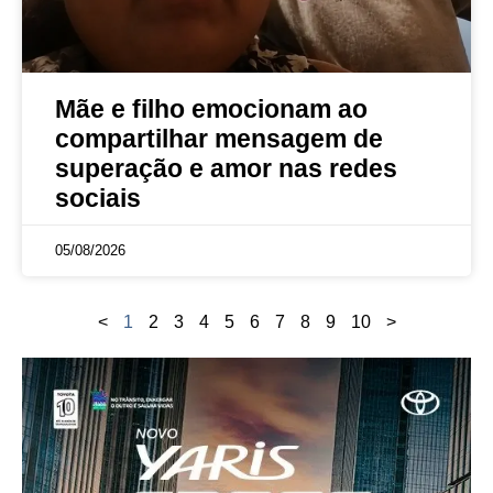
Mãe e filho emocionam ao
compartilhar mensagem de
superação e amor nas redes
sociais
05/08/2026
<
1
2
3
4
5
6
7
8
9
10
>