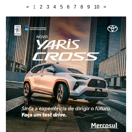
<
1
2
3
4
5
6
7
8
9
10
>