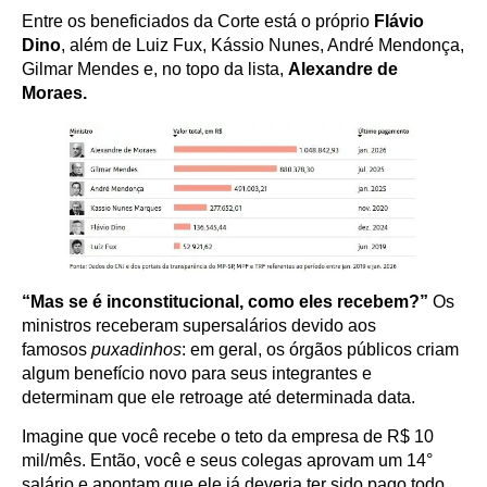
Entre os beneficiados da Corte está o próprio
Flávio
Dino
, além de Luiz Fux, Kássio Nunes, André Mendonça,
Gilmar Mendes e, no topo da lista,
Alexandre de
Moraes.
“Mas se é inconstitucional, como eles recebem?”
Os
ministros receberam supersalários devido aos
famosos
puxadinhos
: em geral, os órgãos públicos criam
algum benefício novo para seus integrantes e
determinam que ele retroage até determinada data.
Imagine que você recebe o teto da empresa de R$ 10
mil/mês. Então, você e seus colegas aprovam um 14°
salário e apontam que ele já deveria ter sido pago todo