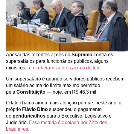
Apesar das recentes ações do
Supremo
contra os
supersalários para funcionários públicos, alguns
ministros
já receberam valores acima do teto
.
Um supersalário é quando servidores públicos recebem
um salário acima do limite máximo permitido
pela
Constituição
— hoje, em R$ 46,3 mil.
O fato chama ainda mais atenção porque, neste ano, o
próprio
Flávio Dino
suspendeu o pagamento
de
penduricalhos
para o Executivo, Legislativo e
Judiciário.
Essa medida é apoiada por 72% dos
brasileiros.