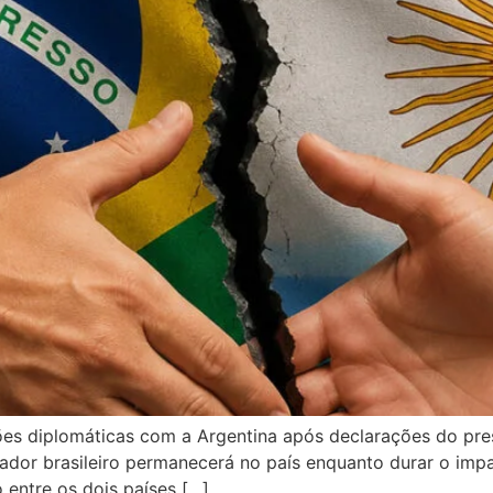
ções diplomáticas com a Argentina após declarações do pres
ador brasileiro permanecerá no país enquanto durar o impas
entre os dois países […]