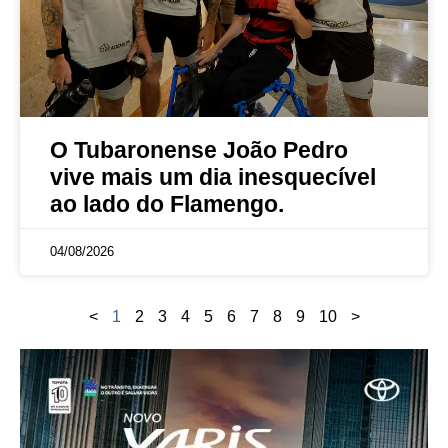
O Tubaronense João Pedro
vive mais um dia inesquecível
ao lado do Flamengo.
04/08/2026
<
1
2
3
4
5
6
7
8
9
10
>