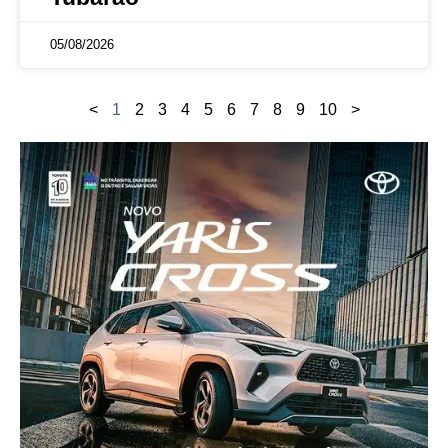
05/08/2026
<
1
2
3
4
5
6
7
8
9
10
>