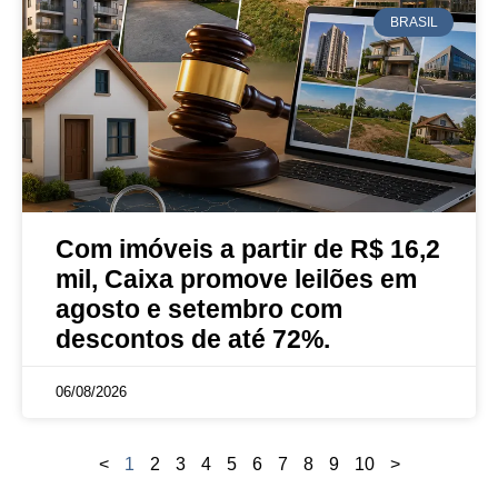
BRASIL
Com imóveis a partir de R$ 16,2
mil, Caixa promove leilões em
agosto e setembro com
descontos de até 72%.
06/08/2026
<
1
2
3
4
5
6
7
8
9
10
>