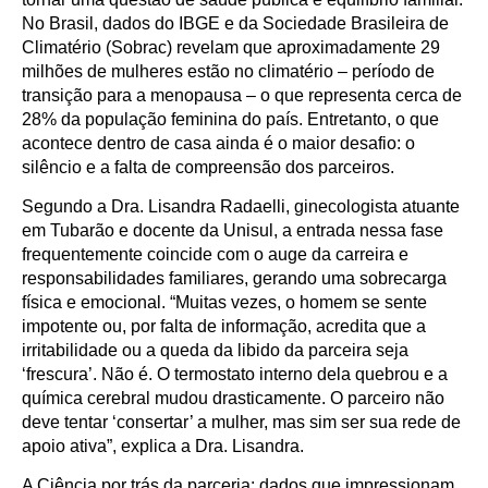
No Brasil, dados do IBGE e da Sociedade Brasileira de
Climatério (Sobrac) revelam que aproximadamente 29
milhões de mulheres estão no climatério – período de
transição para a menopausa – o que representa cerca de
28% da população feminina do país. Entretanto, o que
acontece dentro de casa ainda é o maior desafio: o
silêncio e a falta de compreensão dos parceiros.
Segundo a Dra. Lisandra Radaelli, ginecologista atuante
em Tubarão e docente da Unisul, a entrada nessa fase
frequentemente coincide com o auge da carreira e
responsabilidades familiares, gerando uma sobrecarga
física e emocional. “Muitas vezes, o homem se sente
impotente ou, por falta de informação, acredita que a
irritabilidade ou a queda da libido da parceira seja
‘frescura’. Não é. O termostato interno dela quebrou e a
química cerebral mudou drasticamente. O parceiro não
deve tentar ‘consertar’ a mulher, mas sim ser sua rede de
apoio ativa”, explica a Dra. Lisandra.
A Ciência por trás da parceria: dados que impressionam