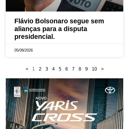
Flávio Bolsonaro segue sem
alianças para a disputa
presidencial.
05/08/2026
<
1
2
3
4
5
6
7
8
9
10
>