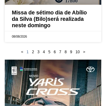
Missa de sétimo dia de Abílio
da Silva (Bilo)será realizada
neste domingo
08/08/2026
<
1
2
3
4
5
6
7
8
9
10
>