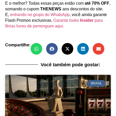
E o melhor? Todas essas peças estão com
até 70% OFF
,
somando o cupom
THENEWS
aos descontos do site.
E,
entrando no grupo do WhatsApp
, você ainda garante
Flash Promos exclusivas.
Garanta looks
Insider
para
férias livres de perrengues
aqui.
Compartilhe:
Você também pode gostar:
BRASIL