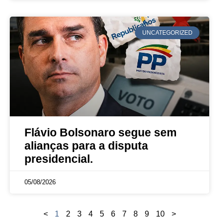
UNCATEGORIZED
Flávio Bolsonaro segue sem
alianças para a disputa
presidencial.
05/08/2026
<
1
2
3
4
5
6
7
8
9
10
>