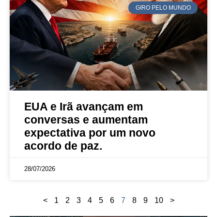
GIRO PELO MUNDO
EUA e Irã avançam em
conversas e aumentam
expectativa por um novo
acordo de paz.
28/07/2026
<
1
2
3
4
5
6
7
8
9
10
>