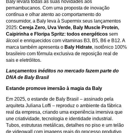
Baly levará todas as suas novidades aos
pernambucanos. Com uma proposta de inovação
contínua e olhar atento ao comportamento do
consumidor, a Baly leva à Supermix seus lançamentos
2025:
Cereja Zero, Uva Verde, Baly Muscle Protein,
Caipirinha e Floripa Spritz:
todos energéticos
sem
álcool e enriquecidos com vitaminas B3, B5, B6 e B12. A
marca também apresenta o
Baly Hidrate
, isotônico 100%
brasileiro com fórmula exclusiva de reposição real de
sais e eletrólitos.
Lançamentos inéditos no mercado fazem parte do
DNA de Baly Brasil
Estande promove imersão à magia da Baly
Em 2025, o estande de Baly Brasil – assinado pela
arquiteta Juliana Loffi – reproduz o ambiente da fábrica
real da empresa, criando uma experiência imersiva que
une criatividade, tecnologia e identidade industrial.
Tubos, estruturas metálicas, detalhes no piso e um telão
de videowall com imagens reais do processo produtivo