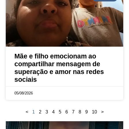
Mãe e filho emocionam ao
compartilhar mensagem de
superação e amor nas redes
sociais
05/08/2026
<
1
2
3
4
5
6
7
8
9
10
>